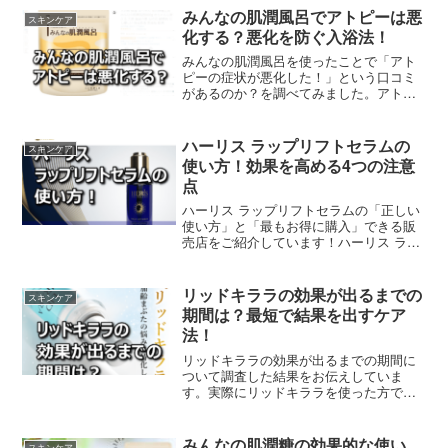
の中から最もお得に商品をゲットできる
みんなの肌潤風呂でアトピーは悪
スキンケア
販売店も紹介しています。
化する？悪化を防ぐ入浴法！
みんなの肌潤風呂を使ったことで「アト
ピーの症状が悪化した！」という口コミ
があるのか？を調べてみました。アトピ
ーを悪化させることなく、みんなの肌潤
風呂を実際に使い、良い変化が得られた
方の口コミから、そのコツを参考にして
ハーリス ラップリフトセラムの
スキンケア
アトピーの悩みから解放されることを願
使い方！効果を高める4つの注意
っています。
点
ハーリス ラップリフトセラムの「正しい
使い方」と「最もお得に購入」できる販
売店をご紹介しています！ハーリス ラッ
プリフトセラムを正しく使うことで、乾
燥小じわや深い年齢ジワのケア効果を高
めることが期待できます。他にも、自身
リッドキララの効果が出るまでの
スキンケア
にあった「使用頻度・使用量」を見つけ
期間は？最短で結果を出すケア
ることが大切です。
法！
リッドキララの効果が出るまでの期間に
ついて調査した結果をお伝えしていま
す。実際にリッドキララを使った方で
「効果アリ！」と答えた方の中でも、そ
の期間についてはさまざまで、最短で効
果アリの方とそうでない方の違いは何な
みんなの肌潤糖の効果的な使い
スキンケア