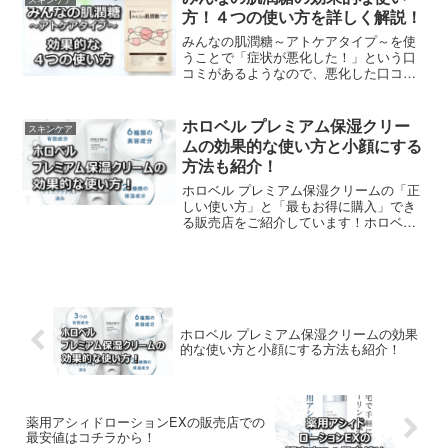
のか？などの調査結果も紹介していま
方！４つの使い方を詳しく解説！
す。
みんなの肌潤糖～アトケアタイプ～を使
うことで「症状が悪化した！」という口
コミがあるようなので、悪化した口コミ
のことを調べてみました。悪化した口コ
ミを知ることで、悪化防止をするための
「使用上の注意点」なども調べてみまし
ホロベル プレミアム保湿クリー
スキンケア
た。実際に、みんなの肌潤糖を使用した
ムの効果的な使い方と小顔にする
方の口コミから確認しました。
方法も紹介！
ホロベル プレミアム保湿クリームの「正
しい使い方」と「最もお得に購入」でき
る販売店をご紹介しています！ホロベル
プレミアム保湿クリームで、健やかな肌
を保つための保湿ケアを行うと同時に、
顔のたるみをセルフケアで改善するため
のリフトアップの方法も紹介していま
す！
ホロベル プレミアム保湿クリームの効果
的な使い方と小顔にする方法も紹介！
薬用アシィドローションEXの販売店での
最安値はコチラから！