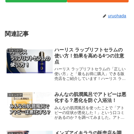
uruohada
関連記事
ハーリス ラップリフトセラムの
スキンケア
使い方！効果を高める4つの注意
点
ハーリス ラップリフトセラムの「正しい
使い方」と「最もお得に購入」できる販
売店をご紹介しています！ハーリス ラッ
プリフトセラムを正しく使うことで、乾
燥小じわや深い年齢ジワのケア効果を高
めることが期待できます。他にも、自身
みんなの肌潤風呂でアトピーは悪
スキンケア
にあった「使用頻度・使用量」を見つけ
化する？悪化を防ぐ入浴法！
ることが大切です。
みんなの肌潤風呂を使ったことで「アト
ピーの症状が悪化した！」という口コミ
があるのか？を調べてみました。アトピ
ーを悪化させることなく、みんなの肌潤
風呂を実際に使い、良い変化が得られた
方の口コミから、そのコツを参考にして
メンズアイキララの販売店を調
スキンケア