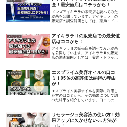
アトピーの悩みから解放されることを願
査！最安値店はコチラから！
っています。
メンズアイキララの販売店を調べてみた
結果を公開しています。アイキララⅡの
販売店の調査範囲としては、薬局・ドラ
ッグストアなどの市販店からネット販売
店まで、可能な限り調べてみました。そ
の中から最もお得に商品をゲットできる
アイキララⅡの販売店での最安値
スキンケア
販売店も紹介しています。
店はココから！
アイキララⅡの販売店を調べてみた結果
を公開しています。アイキララⅡの販売
店の調査範囲としては、薬局・ドラッグ
ストアなどの市販店からネット販売店ま
で、可能な限り調べてみました。その中
から最もお得に商品をゲットできる販売
エスプライム美容オイルの口コ
スキンケア
店も紹介しています。
ミ！95％の高評価は納得の理由
が！
エスプライム美容オイルを実際に利用し
た方の口コミから、その効果について調
べた結果を紹介しています。口コミの内
容としては、低評価の口コミがほとんど
無いのが印象的で、高評価の口コミで
は、従来の美容オイルで感じるベタツキ
リセラージュ美容液の使い方！効
スキンケア
などがない満足度の高い口コミが続々と
果アップに欠かせない○○方法が
投稿されています。
コレ！