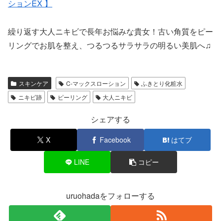
ションEX 】
繰り返す大人ニキビで長年お悩みな貴女！古い角質をピー
リングでお肌を整え、つるつるサラサラの明るい美肌へ♫
スキンケア
C-マックスローション
ふきとり化粧水
ニキビ跡
ピーリング
大人ニキビ
シェアする
X
Facebook
はてブ
LINE
コピー
uruohadaをフォローする